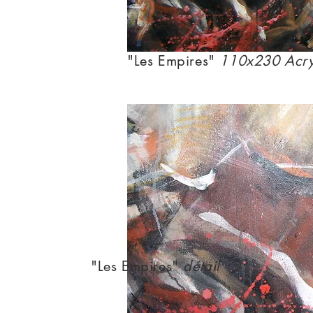
"Les Empires"
110x230 Acryl
"Les Empires"
détail