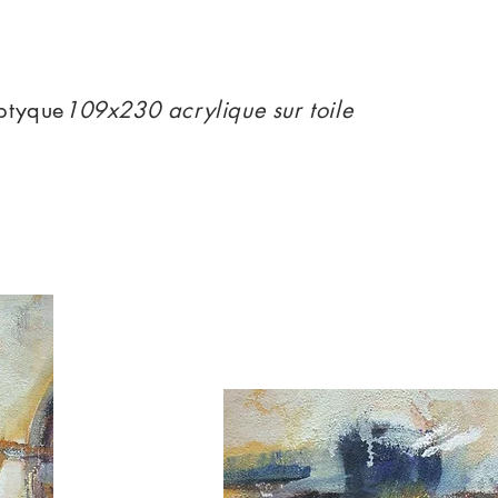
iptyque
109x230 acrylique sur toile
"Affrontements Pariétaux"