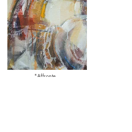
"Affronte
ments
Pariétaux"
détail
"Affrontements Pariétaux"
détail
"Affronte
ments
Pariétaux"